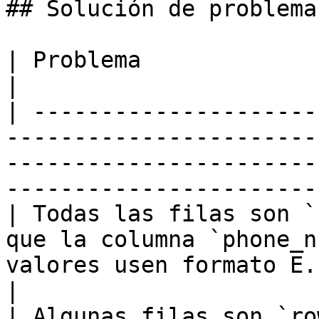
## Solución de problemas
| Problema                              | Solución                              
|

| ---------------------
-----------------------
-----------------------
----------------------- 
| Todas las filas son `
que la columna `phone_n
valores usen formato E.164 con el pref
|

| Algunas filas son `ro