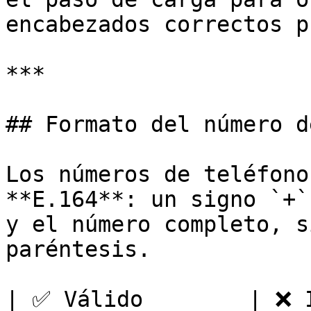
encabezados correctos p
***

## Formato del número d
Los números de teléfono
**E.164**: un signo `+`
y el número completo, s
paréntesis.

| ✅ Válido        | ❌ I