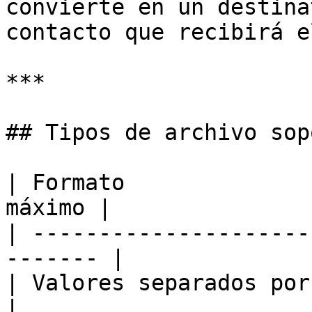
convierte en un destina
contacto que recibirá e
***

## Tipos de archivo sop
| Formato              
máximo |

| ---------------------
------- |

| Valores separados por com
|
