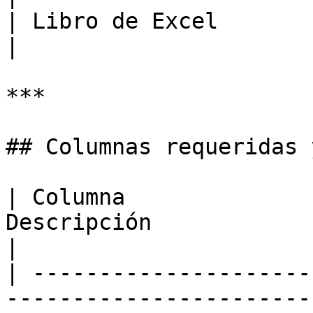
| Libro de Excel           
|

***

## Columnas requeridas 
| Columna              
Descripción                                                                      
|

| ---------------------
-----------------------