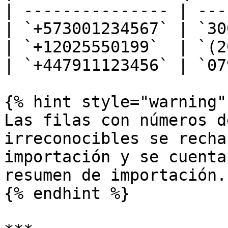
| --------------- | ---
| `+573001234567` | `30
| `+12025550199`  | `(2
| `+447911123456` | `07
{% hint style="warning" 
Las filas con números d
irreconocibles se recha
importación y se cuenta
resumen de importación.
{% endhint %}
