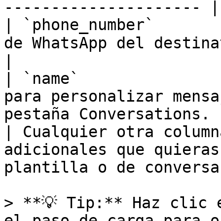
--------------------- |

| `phone_number`       
de WhatsApp del destinatario.                           
|

| `name`               
para personalizar mensa
pestaña Conversations. 
| Cualquier otra column
adicionales que quieras
plantilla o de conversa
> **💡 Tip:** Haz clic 
el paso de carga para o