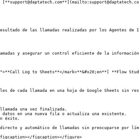
 [**support@daptatech.com**](mailto:support@daptatech.co
esultado de las llamadas realizadas por los Agentes de I
amadas y asegurar un control eficiente de la información
">**Call Log to Sheets**</mark>**&#x20;en**[ **Flow Stud
les de cada llamada en una hoja de Google Sheets sin res
llamada una vez finalizada.

 datos en una nueva fila o actualiza una existente.

n éxito.

directo y automático de llamadas sin preocuparse por lím
figcaption></figcaption></figure>
