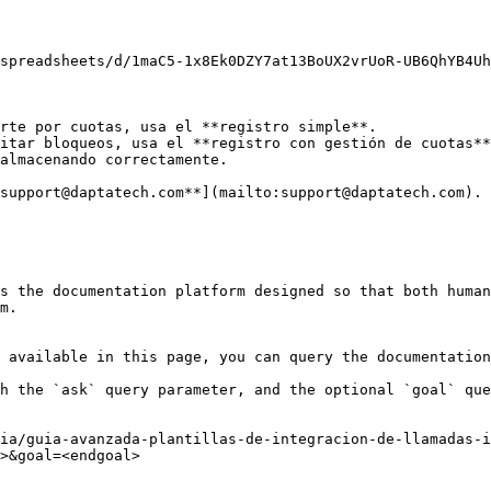
spreadsheets/d/1maC5-1x8Ek0DZY7at13BoUX2vrUoR-UB6QhYB4Uh
rte por cuotas, usa el **registro simple**.

itar bloqueos, usa el **registro con gestión de cuotas**
almacenando correctamente.

support@daptatech.com**](mailto:support@daptatech.com).

s the documentation platform designed so that both human
m.

 available in this page, you can query the documentation
h the `ask` query parameter, and the optional `goal` que
ia/guia-avanzada-plantillas-de-integracion-de-llamadas-i
>&goal=<endgoal>
