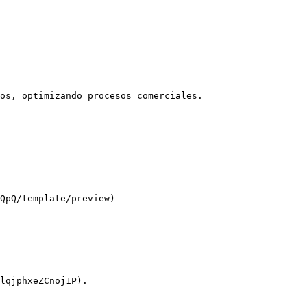
os, optimizando procesos comerciales.

QpQ/template/preview)

lqjphxeZCnoj1P).
