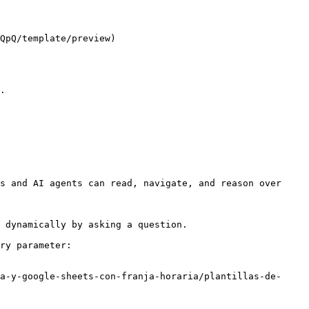
QpQ/template/preview)

.

s and AI agents can read, navigate, and reason over 
 dynamically by asking a question.

ry parameter:

a-y-google-sheets-con-franja-horaria/plantillas-de-