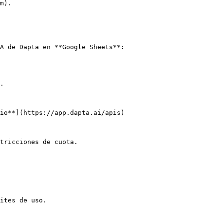
m).

A de Dapta en **Google Sheets**:

.

io**](https://app.dapta.ai/apis)

tricciones de cuota.

ites de uso.
