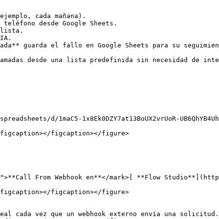
ejemplo, cada mañana).

 teléfono desde Google Sheets.

lista.

IA.

ada** guarda el fallo en Google Sheets para su seguimien
amadas desde una lista predefinida sin necesidad de inte
spreadsheets/d/1maC5-1x8Ek0DZY7at13BoUX2vrUoR-UB6QhYB4Uh
figcaption></figcaption></figure>

">**Call From Webhook en**</mark>[ **Flow Studio**](http
figcaption></figcaption></figure>

eal cada vez que un webhook externo envía una solicitud.