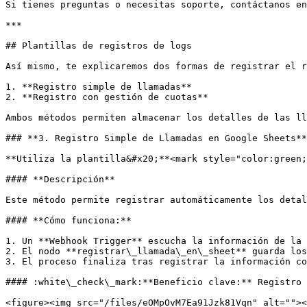
Si tienes preguntas o necesitas soporte, contáctanos en
***

## Plantillas de registros de logs

Así mismo, te explicaremos dos formas de registrar el r
1. **Registro simple de llamadas**

2. **Registro con gestión de cuotas**

Ambos métodos permiten almacenar los detalles de las ll
### **3. Registro Simple de Llamadas en Google Sheets**

**Utiliza la plantilla&#x20;**<mark style="color:green;
#### **Descripción**

Este método permite registrar automáticamente los detal
#### **Cómo funciona:**

1. Un **Webhook Trigger** escucha la información de la 
2. El nodo **registrar\_llamada\_en\_sheet** guarda los
3. El proceso finaliza tras registrar la información co
#### :white\_check\_mark:**Beneficio clave:** Registro 
<figure><img src="/files/eOMpOvM7Ea91Jzk81Vqn" alt=""><