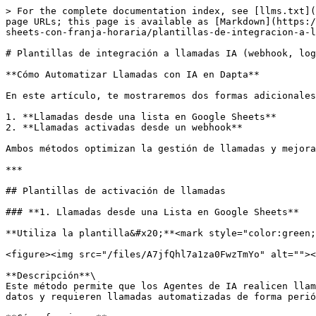
> For the complete documentation index, see [llms.txt](
page URLs; this page is available as [Markdown](https:/
sheets-con-franja-horaria/plantillas-de-integracion-a-l
# Plantillas de integración a llamadas IA (webhook, log
**Cómo Automatizar Llamadas con IA en Dapta**

En este artículo, te mostraremos dos formas adicionales
1. **Llamadas desde una lista en Google Sheets**

2. **Llamadas activadas desde un webhook**

Ambos métodos optimizan la gestión de llamadas y mejora
***

## Plantillas de activación de llamadas

### **1. Llamadas desde una Lista en Google Sheets**

**Utiliza la plantilla&#x20;**<mark style="color:green;
<figure><img src="/files/A7jfQhl7a1za0FwzTmYo" alt=""><
**Descripción**\

Este método permite que los Agentes de IA realicen llam
datos y requieren llamadas automatizadas de forma perió