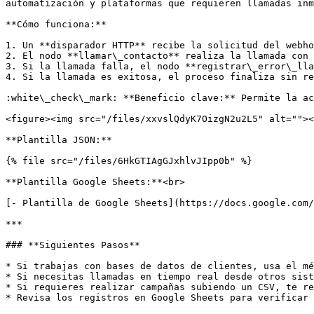
automatización y plataformas que requieren llamadas inm
**Cómo funciona:**

1. Un **disparador HTTP** recibe la solicitud del webho
2. El nodo **llamar\_contacto** realiza la llamada con 
3. Si la llamada falla, el nodo **registrar\_error\_lla
4. Si la llamada es exitosa, el proceso finaliza sin re
:white\_check\_mark: **Beneficio clave:** Permite la ac
<figure><img src="/files/xxvslQdyK7OizgN2u2L5" alt=""><
**Plantilla JSON:**

{% file src="/files/6HkGTIAgGJxhlvJIpp0b" %}

**Plantilla Google Sheets:**<br>

[- Plantilla de Google Sheets](https://docs.google.com/
***

### **Siguientes Pasos**

* Si trabajas con bases de datos de clientes, usa el mé
* Si necesitas llamadas en tiempo real desde otros sist
* Si requieres realizar campañas subiendo un CSV, te re
* Revisa los registros en Google Sheets para verificar 