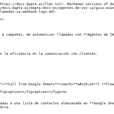
https://docs.dapta.ai/llms.txt). Markdown versions of do
/docs.dapta.ai/dapta-docs-es/agentes-de-voz-ia/guia-avan
lamadas-ia-webhook-logs.md).

s)

 a campañas, de automatizar llamadas con **Agentes de IA
n la eficiencia en la comunicación con clientes.

">**Call from Google Sheets**</mark>**&#x20;en**[ **Flow
figcaption></figcaption></figure>

adas a una lista de contactos almacenada en **Google She
dica.
