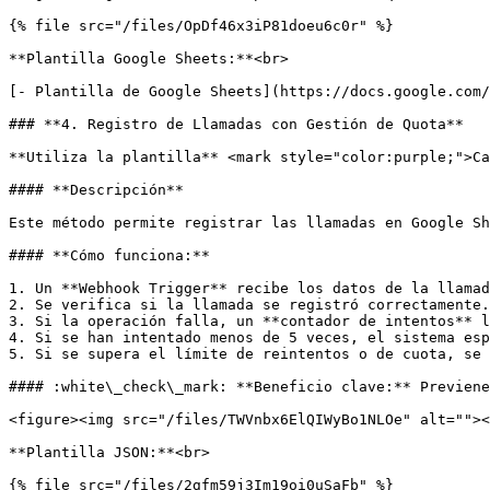
{% file src="/files/OpDf46x3iP81doeu6c0r" %}

**Plantilla Google Sheets:**<br>

[- Plantilla de Google Sheets](https://docs.google.com/
### **4. Registro de Llamadas con Gestión de Quota**

**Utiliza la plantilla** <mark style="color:purple;">Ca
#### **Descripción**

Este método permite registrar las llamadas en Google Sh
#### **Cómo funciona:**

1. Un **Webhook Trigger** recibe los datos de la llamad
2. Se verifica si la llamada se registró correctamente.

3. Si la operación falla, un **contador de intentos** l
4. Si se han intentado menos de 5 veces, el sistema esp
5. Si se supera el límite de reintentos o de cuota, se 
#### :white\_check\_mark: **Beneficio clave:** Previene
<figure><img src="/files/TWVnbx6ElQIWyBo1NLOe" alt=""><
**Plantilla JSON:**<br>

{% file src="/files/2gfm59j3Im19oi0uSaFb" %}
