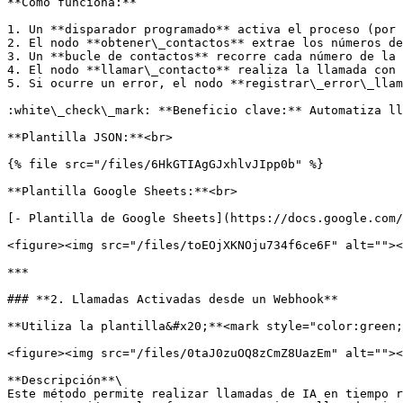
**Cómo funciona:**

1. Un **disparador programado** activa el proceso (por 
2. El nodo **obtener\_contactos** extrae los números de
3. Un **bucle de contactos** recorre cada número de la 
4. El nodo **llamar\_contacto** realiza la llamada con 
5. Si ocurre un error, el nodo **registrar\_error\_llam
:white\_check\_mark: **Beneficio clave:** Automatiza ll
**Plantilla JSON:**<br>

{% file src="/files/6HkGTIAgGJxhlvJIpp0b" %}

**Plantilla Google Sheets:**<br>

[- Plantilla de Google Sheets](https://docs.google.com/
<figure><img src="/files/toEOjXKNOju734f6ce6F" alt=""><
***

### **2. Llamadas Activadas desde un Webhook**

**Utiliza la plantilla&#x20;**<mark style="color:green;
<figure><img src="/files/0taJ0zuOQ8zCmZ8UazEm" alt=""><
**Descripción**\

Este método permite realizar llamadas de IA en tiempo r