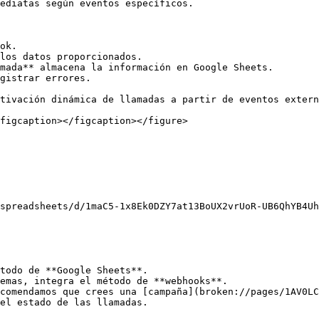
ediatas según eventos específicos.

ok.

los datos proporcionados.

mada** almacena la información en Google Sheets.

gistrar errores.

tivación dinámica de llamadas a partir de eventos extern
figcaption></figcaption></figure>

spreadsheets/d/1maC5-1x8Ek0DZY7at13BoUX2vrUoR-UB6QhYB4Uh
todo de **Google Sheets**.

emas, integra el método de **webhooks**.

comendamos que crees una [campaña](broken://pages/1AV0LC
el estado de las llamadas.
