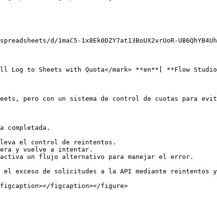
spreadsheets/d/1maC5-1x8Ek0DZY7at13BoUX2vrUoR-UB6QhYB4Uh
ll Log to Sheets with Quota</mark> **en**[ **Flow Studio
eets, pero con un sistema de control de cuotas para evit
a completada.

leva el control de reintentos.

era y vuelve a intentar.

activa un flujo alternativo para manejar el error.

 el exceso de solicitudes a la API mediante reintentos y
figcaption></figcaption></figure>
