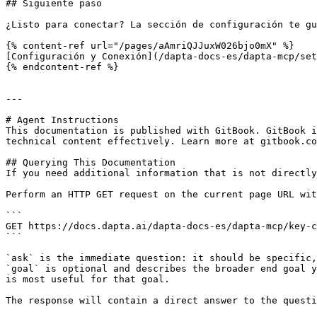
## Siguiente paso

¿Listo para conectar? La sección de configuración te gu
{% content-ref url="/pages/aAmriQJJuxW026bjo0mX" %}

[Configuración y Conexión](/dapta-docs-es/dapta-mcp/set
{% endcontent-ref %}

---

# Agent Instructions

This documentation is published with GitBook. GitBook i
technical content effectively. Learn more at gitbook.co
## Querying This Documentation

If you need additional information that is not directly
Perform an HTTP GET request on the current page URL wit
```

GET https://docs.dapta.ai/dapta-docs-es/dapta-mcp/key-c
```

`ask` is the immediate question: it should be specific,
`goal` is optional and describes the broader end goal y
is most useful for that goal.

The response will contain a direct answer to the questi