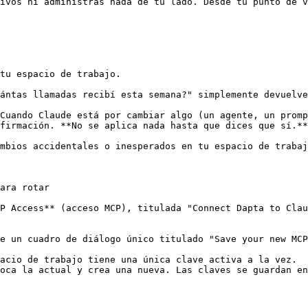
ivos ni administras nada de tu lado. Desde tu punto de v
tu espacio de trabajo.

ántas llamadas recibí esta semana?" simplemente devuelve
Cuando Claude está por cambiar algo (un agente, un promp
firmación. **No se aplica nada hasta que dices que sí.**

mbios accidentales o inesperados en tu espacio de trabaj
ara rotar

P Access** (acceso MCP), titulada "Connect Dapta to Clau
e un cuadro de diálogo único titulado "Save your new MCP
acio de trabajo tiene una única clave activa a la vez.

oca la actual y crea una nueva. Las claves se guardan en