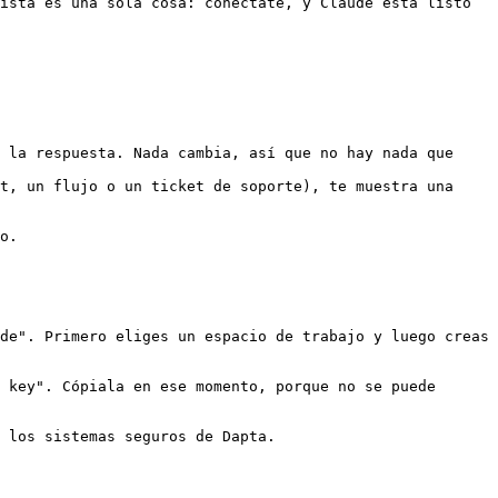
ista es una sola cosa: conéctate, y Claude está listo 
 la respuesta. Nada cambia, así que no hay nada que 
t, un flujo o un ticket de soporte), te muestra una 
o.

de". Primero eliges un espacio de trabajo y luego creas 
 key". Cópiala en ese momento, porque no se puede 
 los sistemas seguros de Dapta.
