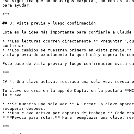
Eso significa que no descargas carpetas, no copias arch
para ayudar.

***

## 3. Vista previa y luego confirmación

Esta es la idea más importante para confiarle a Claude 
* **Las lecturas ocurren directamente.** Preguntar "¿cu
confirmar.

* **Los cambios se muestran primero en vista previa.** 
vista previa de exactamente lo que hará y espera tu con
Este paso de vista previa y luego confirmación evita ca
***

## 4. Una clave activa, mostrada una sola vez, revoca p
Tu clave se crea en la app de Dapta, en la pestaña **MC
la clave.

* **Se muestra una sola vez.** Al crear la clave aparec
recuperar después.

* **Una clave activa por espacio de trabajo.** Cada esp
* **Revoca para rotar.** Para reemplazar una clave, rev
***
