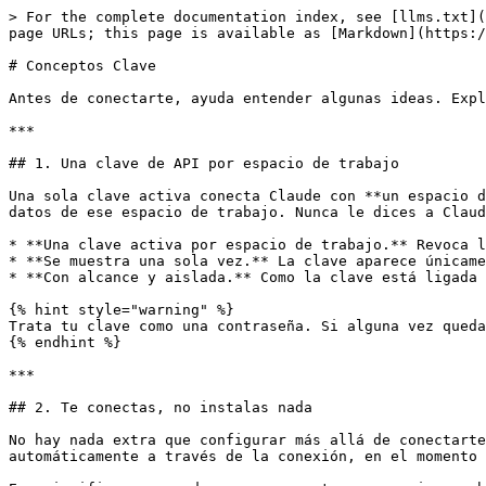
> For the complete documentation index, see [llms.txt](
page URLs; this page is available as [Markdown](https:/
# Conceptos Clave

Antes de conectarte, ayuda entender algunas ideas. Expl
***

## 1. Una clave de API por espacio de trabajo

Una sola clave activa conecta Claude con **un espacio d
datos de ese espacio de trabajo. Nunca le dices a Claud
* **Una clave activa por espacio de trabajo.** Revoca l
* **Se muestra una sola vez.** La clave aparece únicame
* **Con alcance y aislada.** Como la clave está ligada 
{% hint style="warning" %}

Trata tu clave como una contraseña. Si alguna vez queda
{% endhint %}

***

## 2. Te conectas, no instalas nada

No hay nada extra que configurar más allá de conectarte
automáticamente a través de la conexión, en el momento 