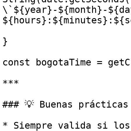
\`${year}-${month}-${day
${hours}:${minutes}:${s
}

const bogotaTime = getC
***

### 💡 Buenas prácticas

* Siempre valida si los