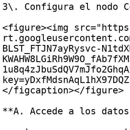
3\. Configura el nodo Co
<figure><img src="https
rt.googleusercontent.co
BLST_FTJN7ayRysvc-N1tdX
KWAHW8LGiRh9W9O_fAb7fXM
1u8q4zJbuSdQV7mJfo2GhqA
key=yDxfMdsnAqL1hX97DQZ
</figcaption></figure>

**A. Accede a los datos