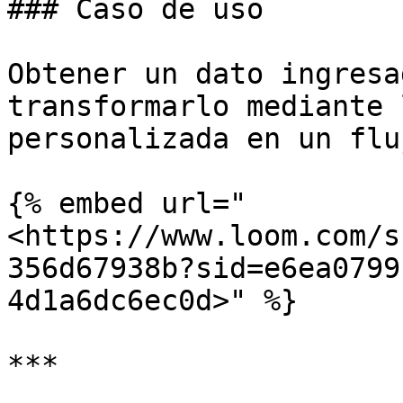
### Caso de uso

Obtener un dato ingresa
transformarlo mediante 
personalizada en un flu
{% embed url="
<https://www.loom.com/s
356d67938b?sid=e6ea0799
4d1a6dc6ec0d>" %}

***
