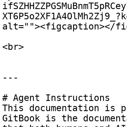
ifSZHHZZPGSMuBnmT5pRCey
XT6P5o2XF1A4OlMh2Zj9_?k
alt=""><figcaption></fi
<br>

---

# Agent Instructions

This documentation is p
GitBook is the document