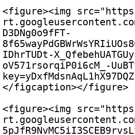
<figure><img src="https
rt.googleusercontent.co
D3DNg0o9fFT-
8f65wayPdGBWrWsYRIiUOs8
IDhrTUDt-X_QfebehUATGUy
oV571rsorqiP0i6cM_-UuBT
key=yDxfMdsnAqL1hX97DQZ
</figcaption></figure>

<figure><img src="https
rt.googleusercontent.co
5pJfR9NvMC5iI3SCEB9rvsL