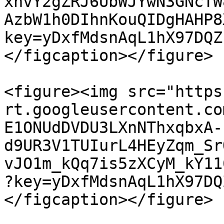
xhvY2gZRJ6UbWJYwN3GNcTW
AzbW1h0DIhnKouQIDgHAHP8
key=yDxfMdsnAqL1hX97DQZ
</figcaption></figure>

<figure><img src="https
rt.googleusercontent.co
E1ONUdDVDU3LXnNThxqbxA-
d9UR3V1TUIurL4HEyZqm_Sr
vJO1m_kQq7is5zXCyM_kY11
?key=yDxfMdsnAqL1hX97DQ
</figcaption></figure>
