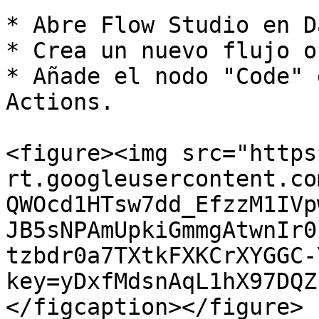
* Abre Flow Studio en D
* Crea un nuevo flujo o
* Añade el nodo "Code" 
Actions.

<figure><img src="https
rt.googleusercontent.co
QWOcd1HTsw7dd_EfzzM1IVp
JB5sNPAmUpkiGmmgAtwnIr0
tzbdr0a7TXtkFXKCrXYGGC-
key=yDxfMdsnAqL1hX97DQZ
</figcaption></figure>
