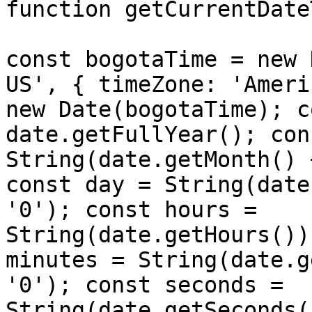
function getCurrentDate
const bogotaTime = new 
US', { timeZone: 'Ameri
new Date(bogotaTime); c
date.getFullYear(); con
String(date.getMonth() 
const day = String(date
'0'); const hours = 
String(date.getHours())
minutes = String(date.g
'0'); const seconds = 
String(date.getSeconds(